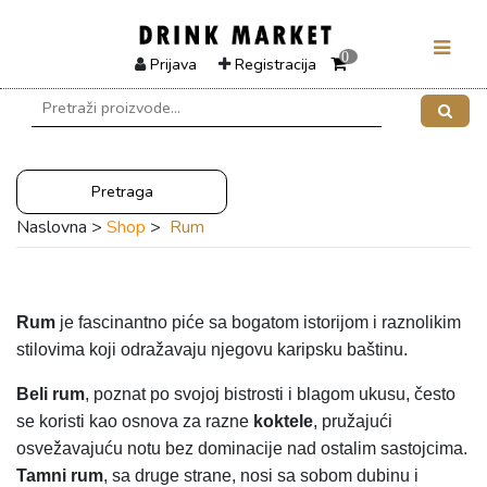
0
Prijava
Registracija
Pretraga
Naslovna >
Shop
>
Rum
Rum
je fascinantno piće sa bogatom istorijom i raznolikim
stilovima koji odražavaju njegovu karipsku baštinu.
Beli rum
, poznat po svojoj bistrosti i blagom ukusu, često
se koristi kao osnova za razne
koktele
, pružajući
osvežavajuću notu bez dominacije nad ostalim sastojcima.
Tamni
rum
, sa druge strane, nosi sa sobom dubinu i