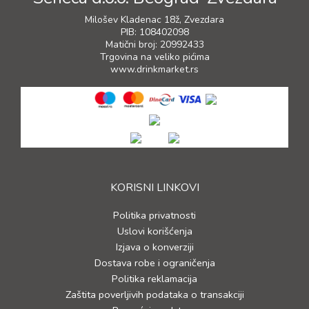
Milošev Kladenac 18ž, Zvezdara
PIB: 108402098
Matični broj: 20992433
Trgovina na veliko pićima
www.drinkmarket.rs
KORISNI LINKOVI
Politika privatnosti
Uslovi korišćenja
Izjava o konverziji
Dostava robe i ograničenja
Politika reklamacija
Zaštita poverljivih podataka o transakciji