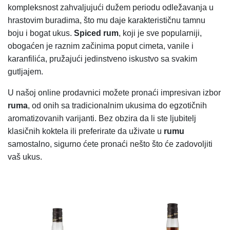
kompleksnost zahvaljujući dužem periodu odležavanja u
hrastovim buradima, što mu daje karakterističnu tamnu
boju i bogat ukus.
Spiced rum
, koji je sve popularniji,
obogaćen je raznim začinima poput cimeta, vanile i
karanfilića, pružajući jedinstveno iskustvo sa svakim
gutljajem.
U našoj online prodavnici možete pronaći impresivan izbor
ruma
, od onih sa tradicionalnim ukusima do egzotičnih
aromatizovanih varijanti. Bez obzira da li ste ljubitelj
klasičnih koktela ili preferirate da uživate u
rumu
samostalno, sigurno ćete pronaći nešto što će zadovoljiti
vaš ukus.