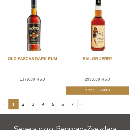
OLD PASCAS DARK RUM
SAILOR JERRY
1379,00 RSD
2993,00 RSD
DODAJ U KORPU
‹
1
2
3
4
5
6
7
›
Seneca d.o.o. Beograd-Zvezdara