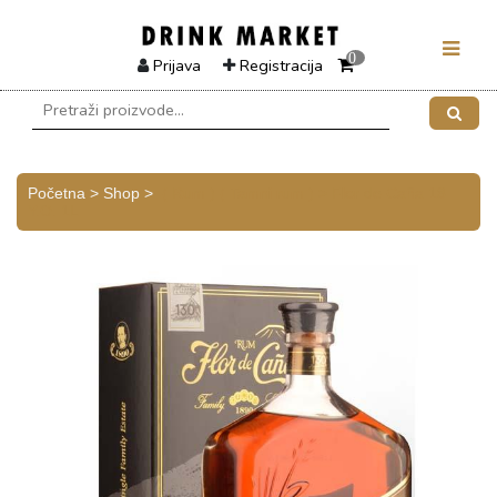
0
Prijava
Registracija
Početna > Shop >
( Rum )
( Tamni rum )
> Flor de Caña 18
Y.O. 1L