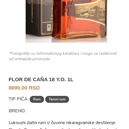
*Fotografije su informativnog karaktera i mogu se razlikovati
od ambalaže proizvoda
FLOR DE CAÑA 18 Y.O. 1L
8690,00 RSD
TIP PIĆA:
Rum
Tamni rum
BREND:
Luksuzni zlatni rum iz čuvene nikaragvanske destilerije