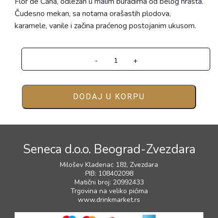
Flor de Cana, odležan u malim buradima od belog hrasta.
Čudesno mekan, sa notama orašastih plodova,
karamele, vanile i začina praćenog postojanim ukusom.
-
+
DODAJ U KORPU
Seneca d.o.o. Beograd-Zvezdara
Milošev Kladenac 18ž, Zvezdara
PIB: 108402098
Matični broj: 20992433
Trgovina na veliko pićima
www.drinkmarket.rs