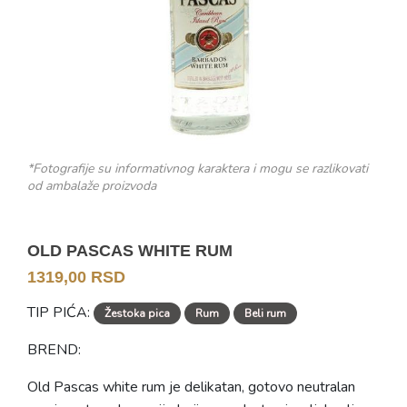
*Fotografije su informativnog karaktera i mogu se razlikovati
od ambalaže proizvoda
OLD PASCAS WHITE RUM
1319,00 RSD
TIP PIĆA:
Žestoka pica
Rum
Beli rum
BREND:
Old Pascas white rum je delikatan, gotovo neutralan