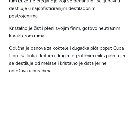
rum izuzetne elegancije koji se pedantno i sa ljubavlju
destiluje u najsofisticiranijim destilacionim
postrojenjima.
Kristalno je čist i pleni svojim finim, gotovo neutralnim
karakterom ruma.
Odlična je osnova za koktele i dugačka pića poput Cuba
Libre sa koka- kolom i drugim egzotičnim miks pićima jer
se destiluje od melase i kristalno je čista jer ne
odležava u buradima.