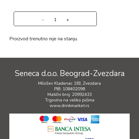
-
+
Proizvod trenutno nije na stanju.
Seneca d.o.o. Beograd-Zvezdara
Milošev Kladenac 18ž, Zvezdara
PIB: 108402098
Matični broj: 20992433
Trgovina na veliko pićima
www.drinkmarket.rs