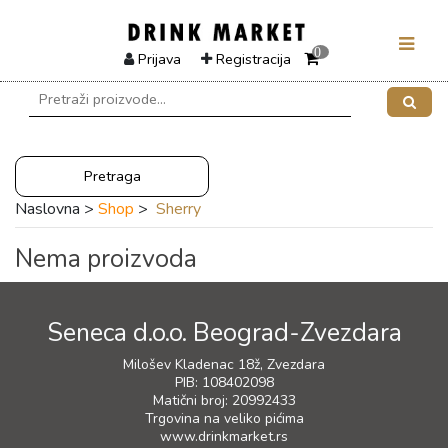
0
Prijava
Registracija
Pretraga
Naslovna >
Shop
>
Sherry
Nema proizvoda
Seneca d.o.o. Beograd-Zvezdara
Milošev Kladenac 18ž, Zvezdara
PIB: 108402098
Matični broj: 20992433
Trgovina na veliko pićima
www.drinkmarket.rs