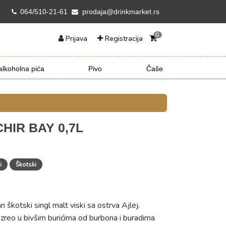
064/510-21-61
prodaja@drinkmarket.rs
0
Prijava
Registracija
lkoholna pića
Pivo
Čaše
HIR BAY 0,7L
i
Škotski
 škotski singl malt viski sa ostrva Ajlej.
 sazreo u bivšim burićima od burbona i buradima