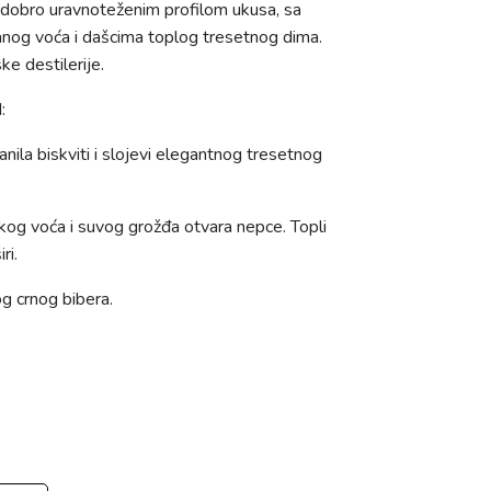
ra dobro uravnoteženim profilom ukusa, sa
anog voća i dašcima toplog tresetnog dima.
ke destilerije.
:
vanila biskviti i slojevi elegantnog tresetnog
og voća i suvog grožđa otvara nepce. Topli
ri.
og crnog bibera.