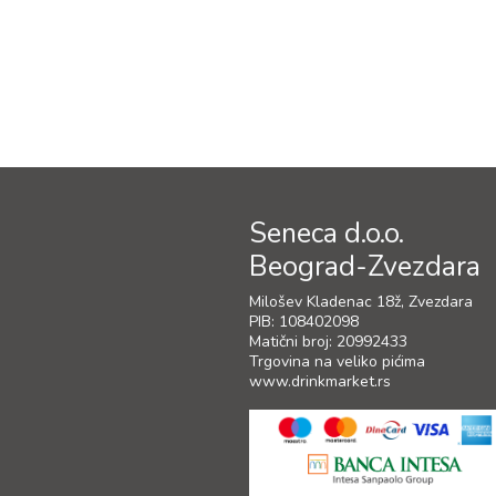
Seneca d.o.o.
Beograd-Zvezdara
Milošev Kladenac 18ž, Zvezdara
PIB: 108402098
Matični broj: 20992433
Trgovina na veliko pićima
www.drinkmarket.rs