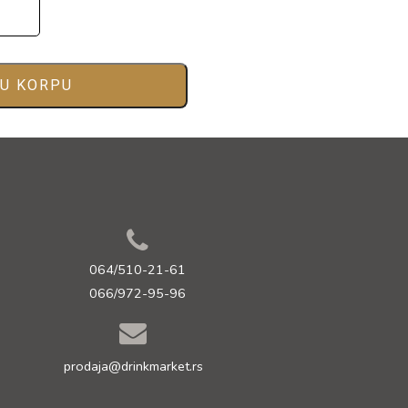
 U KORPU
064/510-21-61
066/972-95-96
prodaja@drinkmarket.rs