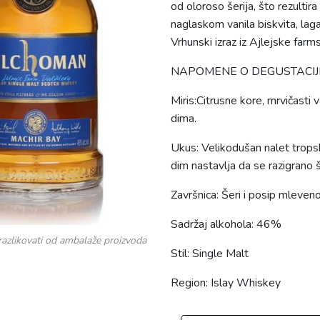
od oloroso šerija, što rezulti
naglaskom vanila biskvita, lag
Vrhunski izraz iz Ajlejske farms
NAPOMENE O DEGUSTACIJI
Miris:Citrusne kore, mrvičasti 
dima.
Ukus: Velikodušan nalet tropsk
dim nastavlja da se razigrano ši
Završnica: Šeri i posip mleven
Sadržaj alkohola: 46%
razlikovati od ambalaže proizvoda
Stil: Single Malt
Region: Islay Whiskey