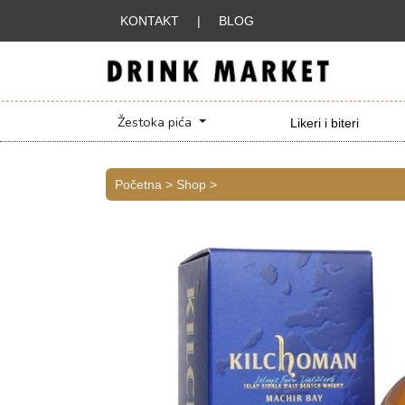
KONTAKT
|
BLOG
Žestoka pića
Likeri i biteri
Početna > Shop >
( Žestoka pica )
( Viski )
( Škotsk