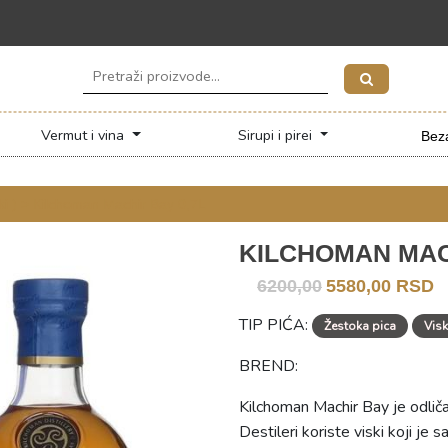
Vermut i vina
Sirupi i pirei
Beza
i )
> Kilchoman Machir Bay 0,7L
KILCHOMAN MAC
6200,00
5580,00 RSD
TIP PIĆA:
Žestoka pica
Visk
BREND:
Kilchoman Machir Bay je odličan
Destileri koriste viski koji je